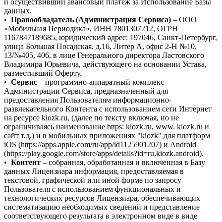
и осуществивший авансовый платеж за Использование Базы
данных.
•
Правообладатель (Администрация Сервиса)
– ООО
«Мобильная Периодика», ИНН 7801307212, ОГРН
1167847189685, юридический адрес: 197046, Санкт-Петербург,
улица Большая Посадская, д.16, Литер А, офис 2-Н №10,
13/№405, 406, в лице Генерального директора Ластовского
Владимира Юрьевича, действующего на основании Устава,
разместивший Оферту.
•
Сервис
– программно-аппаратный комплекс
Администрации Сервиса, предназначенный для
предоставления Пользователям информационно-
развлекательного Контента с использованием сети Интернет
на ресурсе kiozk.ru, (далее по тексту включая, но не
ограничиваясь наименование https: kiozk.ru, www. kiozk.ru и
сайт т.д.) и в мобильных приложениях "kiozk" для платформ
iOS (https://apps.apple.com/ru/app/id1125901207) и Android
(https://play.google.com/store/apps/details?id=ru.kiozk.android).
•
Контент
– собранная, обработанная и включенная в Базу
данных Лицензиара информация, предоставляемая в
текстовой, графической или иной форме по запросу
Пользователя с использованием функциональных и
технологических ресурсов Лицензиара, обеспечивающих
систематизацию необходимых сведений и представление
соответствующего результата в электронном виде в виде